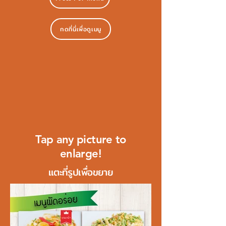
กดที่นี่เพื่อดูเมนู
Tap any picture to
enlarge!
แตะที่รูปเพื่อขยาย