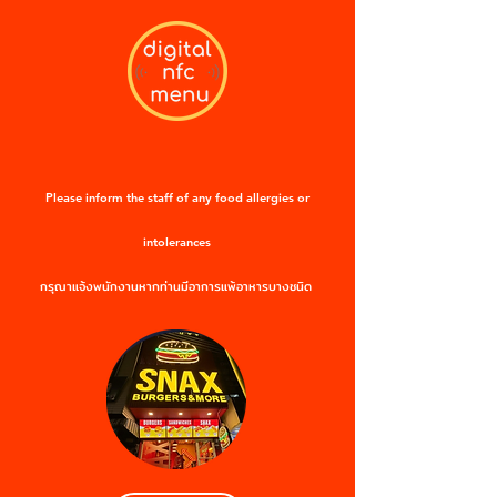
Please inform the staff of any food allergies or
intolerances
กรุณาแจ้งพนักงานหากท่านมีอาการแพ้อาหารบางชนิด