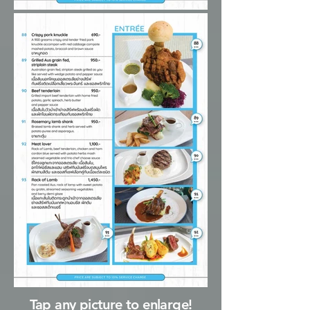
อยู่
Tap any picture to enlarge!
นอก