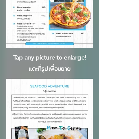
อยู่
นอก
Tap any picture to enlarge!
แกล
เลอ
แตะที่รูปเพื่อขยาย
รี