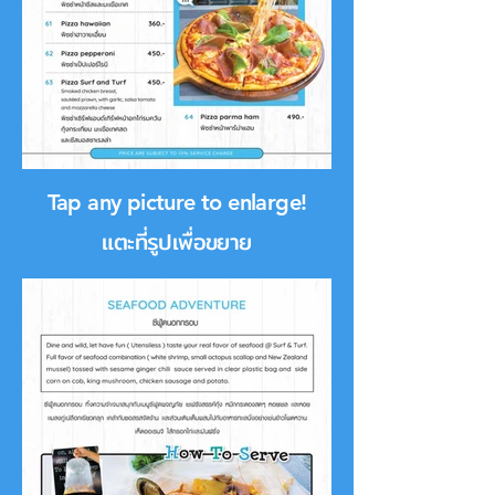
Tap any picture to enlarge!
แตะที่รูปเพื่อขยาย