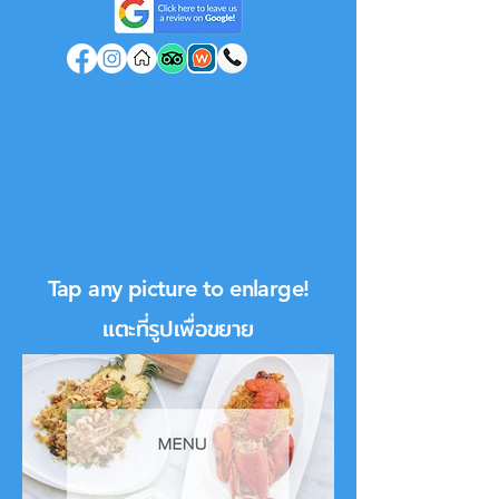
Tap any picture to enlarge!
แตะที่รูปเพื่อขยาย