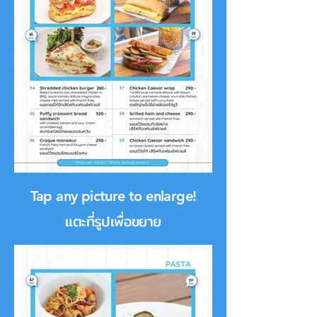
Tap any picture to enlarge!
แตะที่รูปเพื่อขยาย